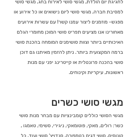
לחגיגת יום הולדת, מגשי סושי לאירוח בחג, מגשי סושי
למסיבת חברה, מגשי סושי ליום נישואים או כל אירוע או
מפגש- מוזמנים ליצור עמנו קשר! עם עשרות אירועים
מאחורינו אנו מציעים תפריט סושי המוכן מחומרי הגלם
האיכותיים ביותר וצוות סושימנים המומחה בהכנת סושי
ברמה המקצועית ביותר. ניתן להזמין מאיתנו גם דוכן
סושי בהכנה פרונטלית או קייטרינג יפני עם מנות
ראשונות, עיקריות וקינוחים.
מגשי סושי כשרים
מגשי הסושי כוללים קומבינציות עם מבחר מנות סושי
כשר: רולים, מאקי, פוטומאקי, ניגירי, סשימי, טאמגו ,
קונוסים, סושי דגים בטמפורה, סנדויץ' סושי ועוד. כל