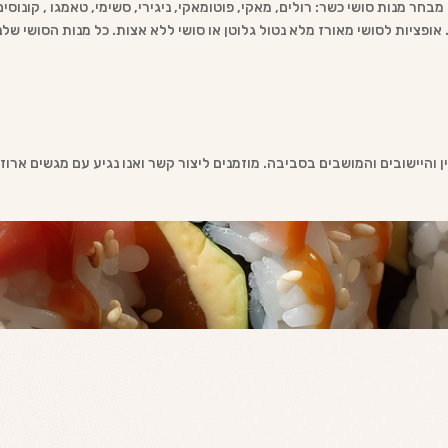
חר מנות סושי כשר: רולים, מאקי, פוטומאקי, ניגירי, סשימי, טאמגו , קונוסים
י. אופציות לסושי מאורז מלא נטול גלוטן או סושי ללא אצות. כל מנות הסושי ש
 והיישובים והמושבים בסביבה. מוזמנים ליצור קשר ואנו נגיע עם מגשים ארוז