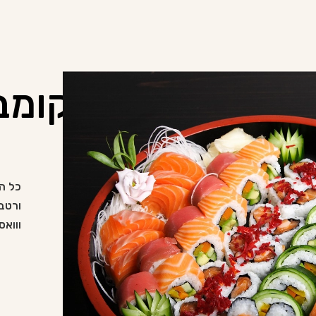
מבחר קומבינ
כל ה
ורטבי
ווואס