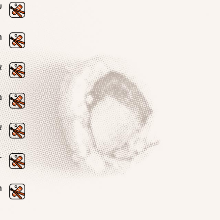
ש
ה
א
נ
א
-
ה