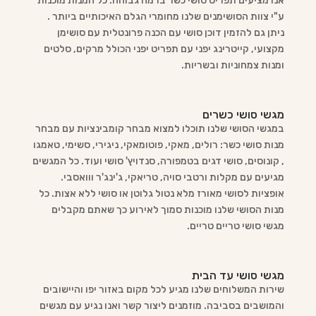
אנו מציעים תפריט סושי כשר ברמה גבוהה. כל המנות מוכנות
ע"י צוות הסושימנים שלנו מחומרי הגלם האיכותיים ביותר .
ניתן גם להזמין דוכן סושי עם הכנה פרונטלית עם סושימן
מקצועי, קייטרינג יפני עם תפריט יפני הכולל מרקים, סלטים
ומנות צמחוניות ובשריות.
מגשי סושי כשרים
במגשי הסושי שלנו תוכלו למצוא מבחר קומבינציות עם מבחר
מנות סושי כשר: רולים, מאקי, פוטומאקי, ניגירי, סשימי, טאמגו
, קונוסים, סושי דגים בטמפורה, סנדויץ' סושי ועוד. כל המגשים
מגיעים עם מקלות ורטבי סויה, טריאקי, ג'ינג'ר ווואסבי.
אופציות לסושי מאורז מלא נטול גלוטן או סושי ללא אצות. כל
מנות הסושי שלנו מוכנות סמוך לאירוע כך שאתם מקבלים
מגשי סושי טריים טריים.
מגשי סושי עד הבית
שירות המשלוחים שלנו מגיע לכל מקום באזור יפו והיישובים
והמושבים בסביבה. מוזמנים ליצור קשר ואנו נגיע עם מגשים