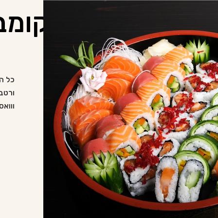
מבחר קומבינ
כל ה
ורטבי
ווואס