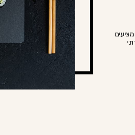
מציעים
תי