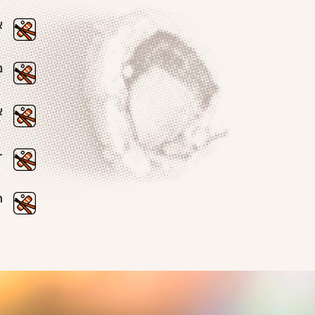
א
נ
א
-
ה